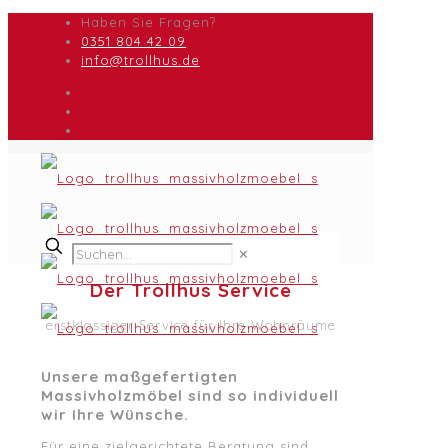
Haben Sie Fragen?
0351 804 42 09
info@trollhus.de
✕
Der Trollhus Service
erstklassiger Service für Ihre Wohnräume
Unsere maßgefertigten
Massivholzmöbel sind so individuell
wir Ihre Wünsche
.
Für eine zielgerichtete Beratung sind