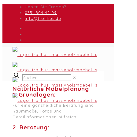
Haben Sie Fragen?
0351 804 42 09
info@trollhus.de
✕
Natürliche Möbelplanung
1. Grundlagen:
Für eine ganzheitliche Beratung sind
Raummaße, Fotos und
Detailinformationen hilfreich.
2. Beratung: