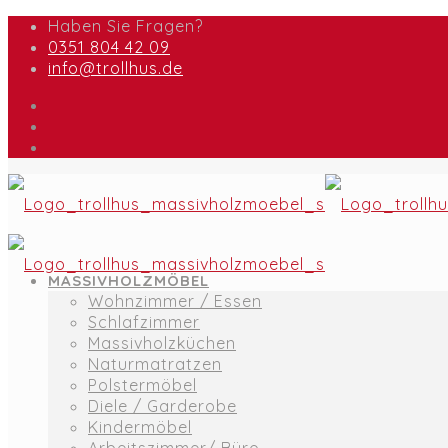
Haben Sie Fragen?
0351 804 42 09
info@trollhus.de
MASSIVHOLZMÖBEL
Wohnzimmer / Essen
Schlafzimmer
Massivholzküchen
Naturmatratzen
Polstermöbel
Diele / Garderobe
Kindermöbel