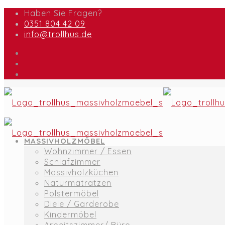
Haben Sie Fragen?
0351 804 42 09
info@trollhus.de
MASSIVHOLZMÖBEL
Wohnzimmer / Essen
Schlafzimmer
Massivholzküchen
Naturmatratzen
Polstermöbel
Diele / Garderobe
Kindermöbel