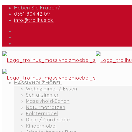
Haben Sie Fragen?
0351 804 42 09
info@trollhus.de
MASSIVHOLZMÖBEL
Wohnzimmer / Essen
Schlafzimmer
Massivholzküchen
Naturmatratzen
Polstermöbel
Diele / Garderobe
Kindermöbel