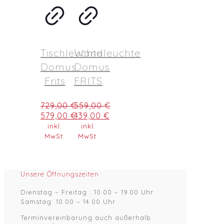
Tischleuchte
Wandleuchte
Domus
Domus
Frits
FRITS
729,00
€
559,00
€
Ursprünglicher
Ursprünglicher
579,00
€
439,00
€
Preis
Preis
Aktueller
Aktueller
inkl.
inkl.
war:
war:
Preis
Preis
MwSt.
MwSt.
729,00 €
559,00 €
ist:
ist:
579,00 €.
439,00 €.
Unsere Öffnungszeiten
Dienstag – Freitag : 10.00 – 19.00 Uhr
Samstag: 10.00 – 14.00 Uhr
Terminvereinbarung auch außerhalb