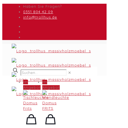
Haben Sie Fragen?
0351 804 42 09
info@trollhus.de
✕
Im
Im
Angebot
Angebot