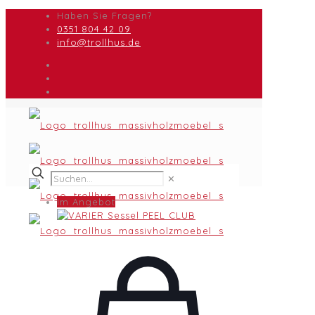
Haben Sie Fragen?
0351 804 42 09
info@trollhus.de
✕
Im Angebot