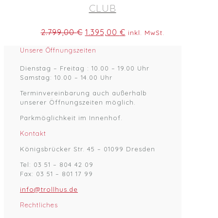
CLUB
Ursprünglicher
Aktueller
2.799,00
€
1.395,00
€
inkl. MwSt.
Preis
Preis
war:
ist:
Unsere Öffnungszeiten
2.799,00 €
1.395,00 €.
Dienstag – Freitag : 10.00 – 19.00 Uhr
Samstag: 10.00 – 14.00 Uhr
Terminvereinbarung auch außerhalb
unserer Öffnungszeiten möglich.
Parkmöglichkeit im Innenhof.
Kontakt
Königsbrücker Str. 45 – 01099 Dresden
Tel: 03 51 – 804 42 09
Fax: 03 51 – 801 17 99
info@trollhus.de
Rechtliches