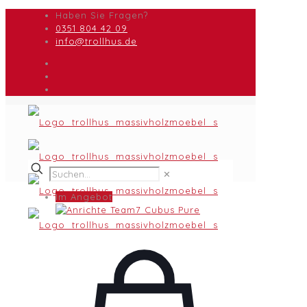
Haben Sie Fragen?
0351 804 42 09
info@trollhus.de
✕
Im Angebot