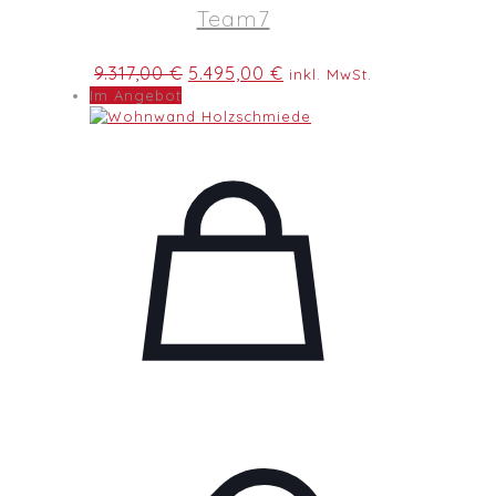
Team7
Ursprünglicher
Aktueller
9.317,00
€
5.495,00
€
inkl. MwSt.
Preis
Preis
Im Angebot
war:
ist:
9.317,00 €
5.495,00 €.