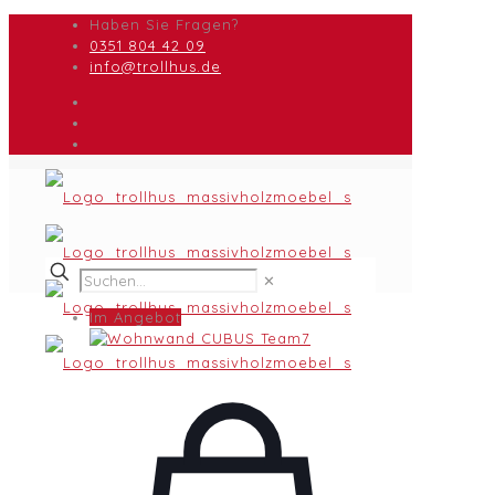
Haben Sie Fragen?
0351 804 42 09
info@trollhus.de
✕
Im Angebot