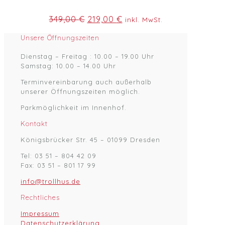
Ursprünglicher
Aktueller
349,00
€
219,00
€
inkl. MwSt.
Preis
Preis
war:
ist:
Unsere Öffnungszeiten
349,00 €
219,00 €.
Dienstag – Freitag : 10.00 – 19.00 Uhr
Samstag: 10.00 – 14.00 Uhr
Terminvereinbarung auch außerhalb
unserer Öffnungszeiten möglich.
Parkmöglichkeit im Innenhof.
Kontakt
Königsbrücker Str. 45 – 01099 Dresden
Tel: 03 51 – 804 42 09
Fax: 03 51 – 801 17 99
info@trollhus.de
Rechtliches
Impressum
Datenschutzerklärung