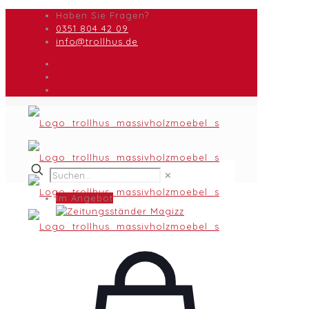
Haben Sie Fragen?
0351 804 42 09
info@trollhus.de
✕
Im Angebot