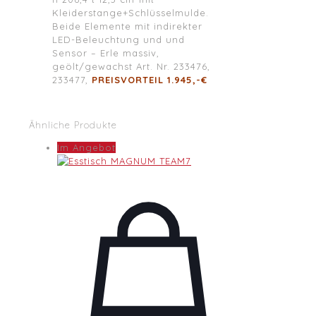
Kleiderstange+Schlüsselmulde.
Beide Elemente mit indirekter
LED-Beleuchtung und und
Sensor – Erle massiv,
geölt/gewachst Art. Nr. 233476,
233477,
PREISVORTEIL 1.945,-€
Ähnliche Produkte
Im Angebot