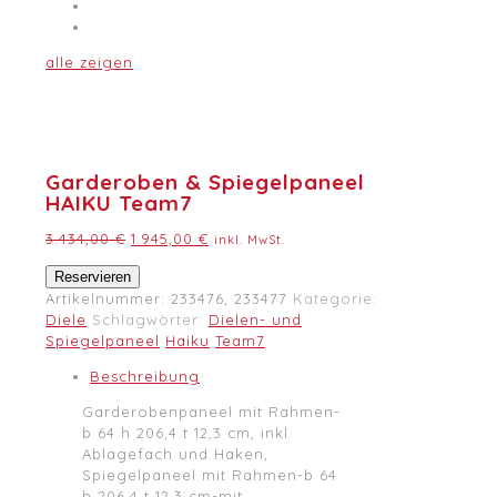
alle zeigen
Garderoben & Spiegelpaneel
HAIKU Team7
Ursprünglicher
Aktueller
3.434,00
€
1.945,00
€
inkl. MwSt.
Preis
Preis
Garderoben
Reservieren
war:
ist:
&
Artikelnummer:
233476, 233477
Kategorie:
3.434,00 €
1.945,00 €.
Spiegelpaneel
Diele
Schlagwörter:
Dielen- und
HAIKU
Spiegelpaneel
Haiku
Team7
Team7
Beschreibung
Menge
Garderobenpaneel mit Rahmen-
b 64 h 206,4 t 12,3 cm, inkl.
Ablagefach und Haken,
Spiegelpaneel mit Rahmen-b 64
h 206,4 t 12,3 cm-mit