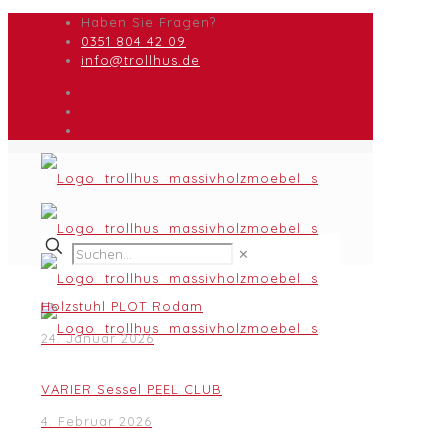
Haben Sie Fragen?
0351 804 42 09
info@trollhus.de
✕
Holzstuhl PLOT Rodam
24. Januar 2026
VARIER Sessel PEEL CLUB
4. Februar 2026