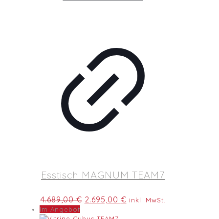
Esstisch MAGNUM TEAM7
Ursprünglicher
Aktueller
4.689,00
€
2.695,00
€
inkl. MwSt.
Preis
Preis
Im Angebot
war:
ist: