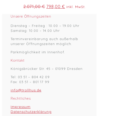
Ursprünglicher
Aktueller
2.071,00
€
798,00
€
inkl. MwSt.
Preis
Preis
war:
ist:
Unsere Öffnungszeiten
2.071,00 €
798,00 €.
Dienstag – Freitag : 10.00 – 19.00 Uhr
Samstag: 10.00 – 14.00 Uhr
Terminvereinbarung auch außerhalb
unserer Öffnungszeiten möglich.
Parkmöglichkeit im Innenhof.
Kontakt
Königsbrücker Str. 45 – 01099 Dresden
Tel: 03 51 – 804 42 09
Fax: 03 51 – 801 17 99
info@trollhus.de
Rechtliches
Impressum
Datenschutzerklärung