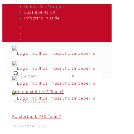
Haben Sie Fragen?
0351 804 42 09
info@trollhus.de
✕
Armlehnstuhl AYE Team7
10. Oktober 2025
Polsterbank YPS Team7
14. Oktober 2025