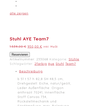
alle zeigen
Stuhl AYE Team7
Ursprünglicher
Aktueller
1.539,00
€
950,00
€
inkl. MwSt.
Preis
Preis
Stuhl
Reservieren
war:
ist:
AYE
Artikelnummer:
233068
Kategorie:
Stühle
1.539,00 €
950,00 €.
Team7
Schlagwörter:
2farbig
Aye
Stuhl
Team7
Menge
Beschreibung
b 51 t 57 h 82,8 SH 48,5 cm,
Drehgestell: Eiche, natur/geölt,
Leder Außenfläche: Origon
anthrazit 70241, Innenfläche:
Stoff Canvas 734,
Rückstellmechanik und
Sitzdämpfung, max. Belastung