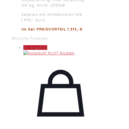
120 kg, Art.Nr. 233068
Setpreis mit Armlehnstuhl AYE
1.995,- Euro
Im Set PREISVORTEIL 1.313,-€
Ähnliche Produkte
Im Angebot