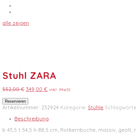
alle zeigen
Stuhl ZARA
Ursprünglicher
Aktueller
552,00
€
349,00
€
inkl. MwSt.
Preis
Preis
Stuhl
war:
ist:
Reservieren
ZARA
Artikelnummer:
232924
Kategorie:
Stühle
Schlagwörte
552,00 €
349,00 €.
Menge
Beschreibung
b 43,5 t 54,5 h 88,5 cm, Rotkernbuche, massiv, geölt, 