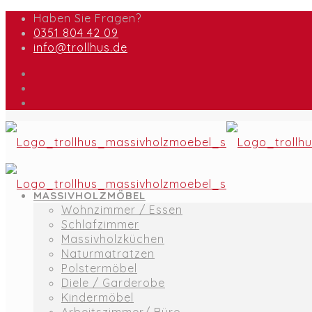
Haben Sie Fragen?
0351 804 42 09
info@trollhus.de
MASSIVHOLZMÖBEL
Wohnzimmer / Essen
Schlafzimmer
Massivholzküchen
Naturmatratzen
Polstermöbel
Diele / Garderobe
Kindermöbel