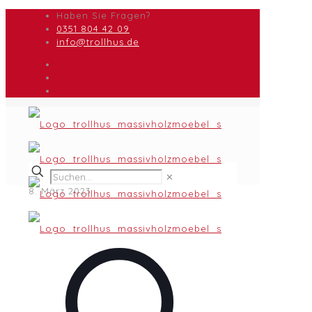
Haben Sie Fragen?
0351 804 42 09
info@trollhus.de
✕
8. März 2023