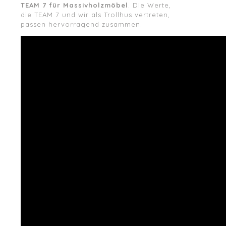
TEAM 7 für Massivholzmöbel
. Die Werte,
die TEAM 7 und wir als Trollhus vertreten,
passen hervorragend zusammen.