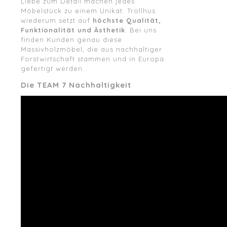
Liebe zum Detail machen jedes
Möbelstück zu einem Unikat. Trollhus
wiederum setzt auf
höchste Qualität,
Funktionalität und Ästhetik
. Bei uns
finden Kunden genau diese
Massivholzmöbel, die aus nachhaltiger
Forstwirtschaft stammen und in Europa
gefertigt werden.
Die TEAM 7 Nachhaltigkeit