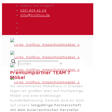
Haben Sie Fragen?
0351 804 42 09
info@trollhus.de
✕
Premiumpartner TEAM 7
Möbel
Als renommiertes Möbelhaus in Dresden
legen wir größten Wert auf hochwertige
Möbel und eine erstklassige
Kundenbetreuung. Deshalb sind wir stolz
auf unsere
langjährige Partnerschaft
mit dem österreichischen Hersteller