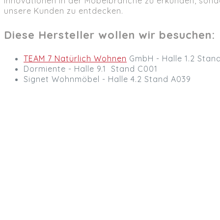
Innovationen in der Möbelbranche zu erkunden, sonde
unsere Kunden zu entdecken.
Diese Hersteller wollen wir besuchen:
TEAM 7 Natürlich Wohnen
GmbH - Halle 1.2 Stan
Dormiente - Halle 9.1 Stand C001
Signet Wohnmöbel - Halle 4.2 Stand A039
Die Messe 
Als Verfechter eines nachhaltigen Lebensstils ist es
ansprechend sind, sondern auch den höchsten ökol
Partnerschaften mit Herstellern zu suchen, die sich
Die Messe verspricht eine inspirierende Reise
durc
Produkte zu finden, die unseren Kunden nicht nur Freu