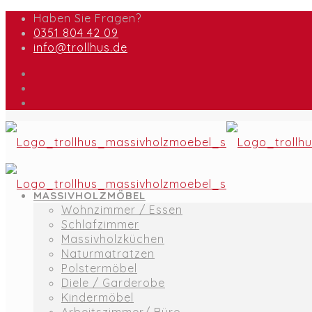
Haben Sie Fragen?
0351 804 42 09
info@trollhus.de
MASSIVHOLZMÖBEL
Wohnzimmer / Essen
Schlafzimmer
Massivholzküchen
Naturmatratzen
Polstermöbel
Diele / Garderobe
Kindermöbel