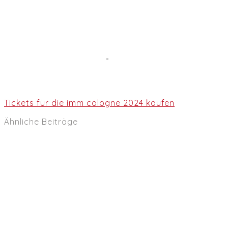
Wir sind zuversichtlich, dass die Internationale Möb
auch dazu beitragen wird, dass unser Möbelangebot d
Ganz vorn ist hier der Möbelhersteller TEAM 7 aus Ös
Foto: 
Tickets für die imm cologne 2024 kaufen
Ähnliche Beiträge